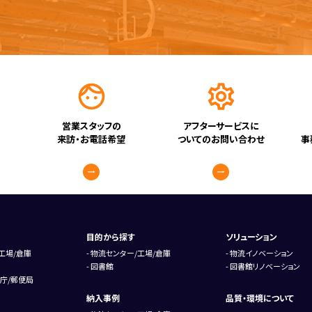
営業スタッフの
アフターサービスに
来訪・お電話希望
ついてのお問い合わせ
事
目的から探す
ソリューション
工場/倉庫
物流センター/工場/倉庫
物流イノベーション
図書館
図書館リノベーション
庁/郵便局
納入事例
品質・環境について