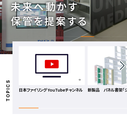
未来へ
動かす
保管を
提案する
TOPICS
日本ファイリング YouTubeチャンネル
新製品 パネル書架「シ