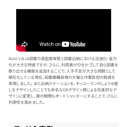
Auto Lib.は図書の高密度保管と図書出納における迅速化・省力
化が大きな特長ですが、さらに、利用者がIDをかざして自ら図書を
取り出せる機能を追加することで、人手不足が大きな問題として
顕在化している現在、図書館職員様の大幅な作業負担の軽減を
実現しました。 また出納ステーションを、キッコーマンのしょうゆ差
しをデザインしたことでも有名なGKデザイン様による先進的なデ
ザインに変更し、扉の開閉もオートシャッターにすることで、さらに
利便性を高めました。