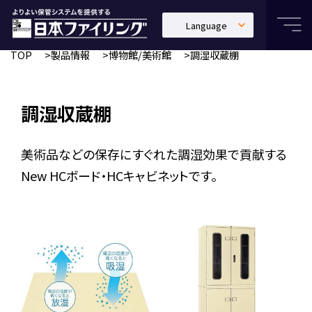
Language
日本語
TOP
製品情報
博物館/美術館
調湿収蔵棚
English
中文繁體
調湿収蔵棚
美術品などの保存にすぐれた調湿効果で貢献する
New HCボード・HCキャビネットです。