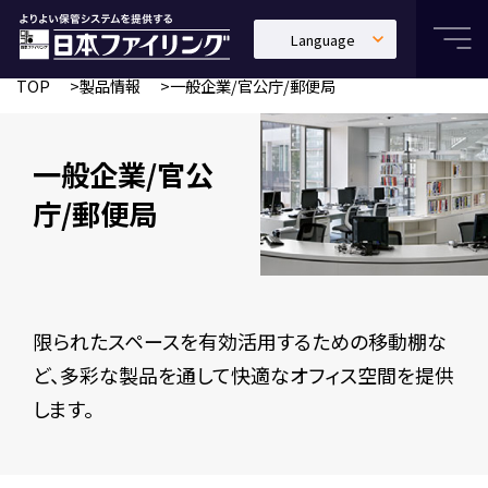
Language
日本語
TOP
製品情報
一般企業/官公庁/郵便局
English
中文繁體
一般企業/官公
庁/郵便局
限られたスペースを有効活用するための移動棚な
ど、多彩な製品を通して快適なオフィス空間を提供
します。