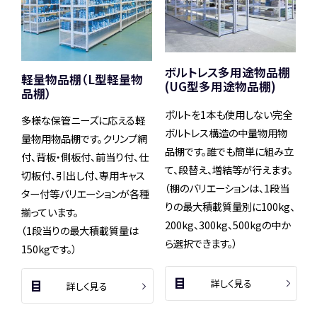
ボルトレス多用途物品棚
軽量物品棚（L型軽量物
(UG型多用途物品棚)
品棚）
ボルトを1本も使用しない完全
多様な保管ニーズに応える軽
ボルトレス構造の中量物用物
量物用物品棚です。クリンプ網
品棚です。誰でも簡単に組み立
付、背板・側板付、前当り付、仕
て、段替え、増結等が行えます。
切板付、引出し付、専用キャス
（棚のバリエーションは、1段当
ター付等バリエーションが各種
りの最大積載質量別に100kg、
揃っています。
200kg、300kg、500kgの中か
（1段当りの最大積載質量は
ら選択できます。）
150kgです。）
詳しく見る
詳しく見る