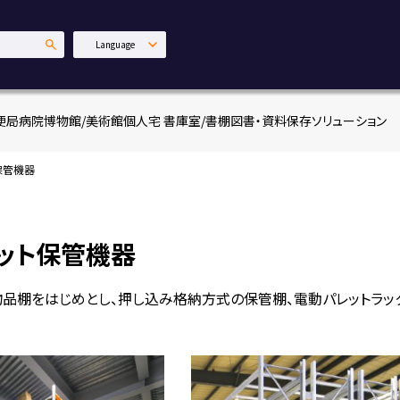
Language
日本語
English
便局
病院
博物館/美術館
個人宅 書庫室/書棚
図書・資料保存ソリューション
中文繁體
保管機器
ット保管機器
品棚をはじめとし、押し込み格納方式の保管棚、電動パレットラック