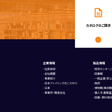
カタログのご請求
企業情報
製品情報
社長挨拶
物流センター/
会社概要
図書館
事業紹介
一般企業/官公
日本ファイリングのこだわり
病院
沿革
博物館/美術館
事業所・関連会社
個人宅 書庫室
図書・資料保存