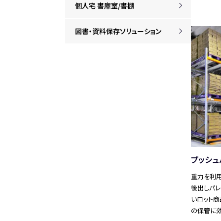
個人宅 書庫室/書棚
図書・資料保存ソリューション
プッシュ
重力を利
後出しパレ
いロット
の保管に効