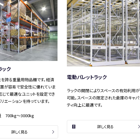
ラック
電動パレットラック
性を誇る重量用物品棚です。経済
設置が容易で安全性に優れていま
ラックの開閉によりスペースの有効利用が
応じて最適なユニットを設定でき
可能。スペースの限定された倉庫のキャパ
リエーションを持っています。
ティ向上に最適です。
700kg～3000kg
詳しく見る
詳しく見る