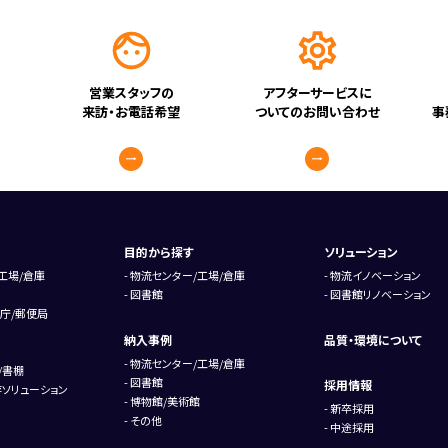
営業スタッフの
アフターサービスに
来訪・お電話希望
ついてのお問い合わせ
事
目的から探す
ソリューション
工場/倉庫
物流センター/工場/倉庫
物流イノベーション
図書館
図書館リノベーション
庁/郵便局
納入事例
品質・環境について
物流センター/工場/倉庫
/書棚
図書館
採用情報
ソリューション
博物館/美術館
新卒採用
その他
中途採用