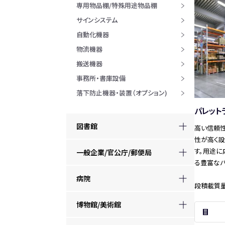
専用物品棚/特殊用途物品棚
サインシステム
自動化機器
物流機器
搬送機器
事務所・書庫設備
落下防止機器・装置（オプション)
パレット
図書館
高い信頼
性が高く
す。用途に
一般企業/官公庁/郵便局
る豊富なバ
病院
段積載質量 
博物館/美術館