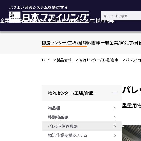
企業情報
製品情報
納入事例
品質・環境について
採用情報
物流センター/工場/倉庫
図書館
一般企業/官公庁/郵
TOP
製品情報
物流センター/工場/倉庫
パレット
パレ
物流センター/工場/倉庫
重量用物
物品棚
移動物品棚
パレット保管機器
物流作業支援システム