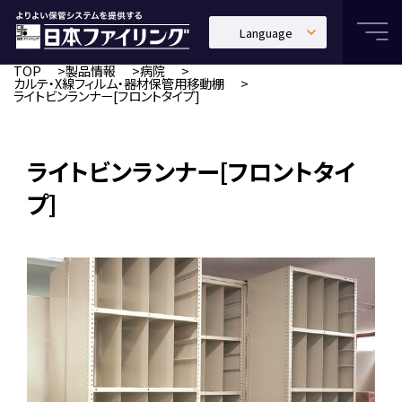
Language
日本語
TOP
製品情報
病院
カルテ・X線フィルム・器材保管用移動棚
ライトビンランナー[フロントタイプ]
English
中文繁體
ライトビンランナー[フロントタイ
プ]