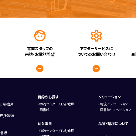
営業スタッフの
アフターサービスに
来訪・お電話希望
ついてのお問い合わせ
事
目的から探す
ソリューション
工場/倉庫
物流センター/工場/倉庫
物流イノベーション
図書館
図書館リノベーション
庁/郵便局
納入事例
品質・環境について
物流センター/工場/倉庫
/書棚