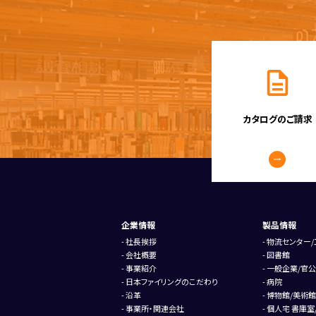
カタログのご請求
企業情報
製品情報
社長挨拶
物流センター/
会社概要
図書館
事業紹介
一般企業/官公
日本ファイリングのこだわり
病院
沿革
博物館/美術館
事業所・関連会社
個人宅 書庫室