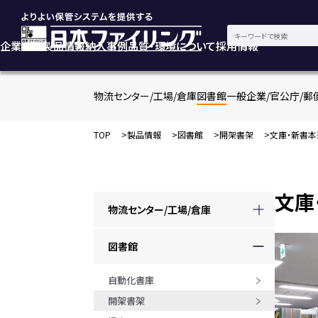
企業情報
製品情報
納入事例
品質・環境について
採用情報
物流センター/工場/倉庫
図書館
一般企業/官公庁/郵
TOP
製品情報
図書館
開架書架
文庫・新書本
文庫
物流センター/工場/倉庫
図書館
自動化書庫
開架書架