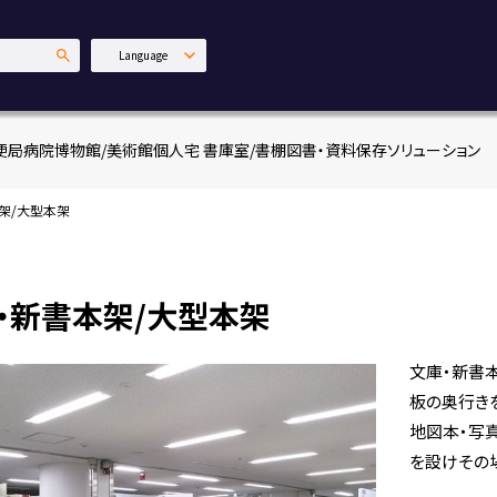
Language
日本語
English
便局
病院
博物館/美術館
個人宅 書庫室/書棚
図書・資料保存ソリューション
中文繁體
架/大型本架
・新書本架/大型本架
文庫・新書
板の奥行き
地図本・写
を設けその