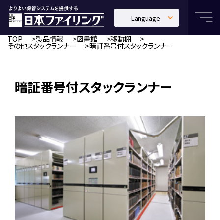
Language
日本語
TOP
製品情報
図書館
移動棚
その他スタックランナー
暗証番号付スタックランナー
English
中文繁體
暗証番号付スタックランナー