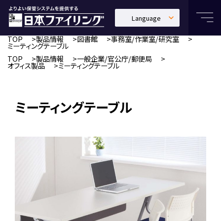
Language
日本語
TOP
製品情報
図書館
事務室/作業室/研究室
ミーティングテーブル
English
TOP
製品情報
一般企業/官公庁/郵便局
オフィス製品
ミーティングテーブル
中文繁體
ミーティングテーブル