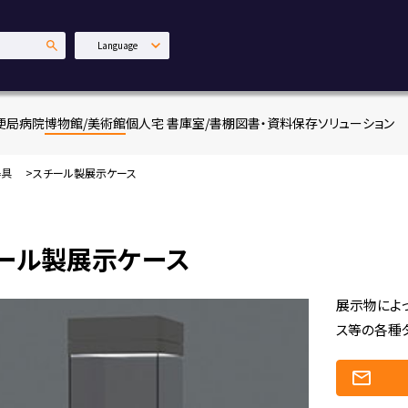
Language
日本語
English
便局
病院
博物館/美術館
個人宅 書庫室/書棚
図書・資料保存ソリューション
中文繁體
器具
スチール製展示ケース
ール製展示ケース
展示物によ
ス等の各種