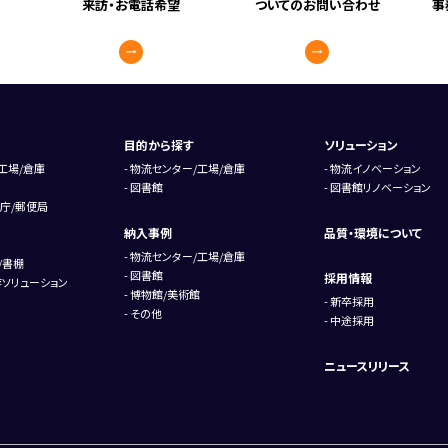
来訪・お電話希望
ついてのお問い合わせ
事
目的から探す
ソリューション
工場/倉庫
物流センター/工場/倉庫
物流イノベーション
図書館
図書館リノベーション
庁/郵便局
納入事例
品質・環境について
物流センター/工場/倉庫
/書棚
図書館
採用情報
ソリューション
博物館/美術館
新卒採用
その他
中途採用
ニュースリリース