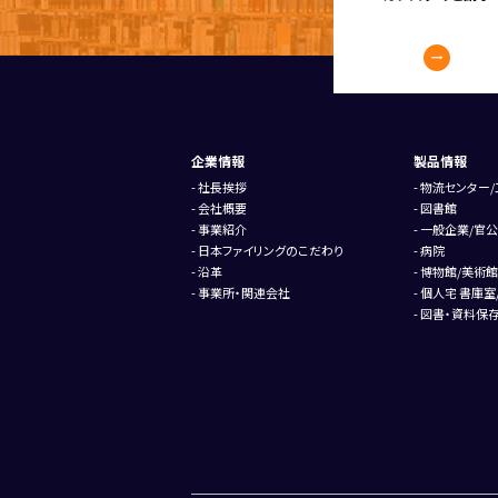
企業情報
製品情報
社長挨拶
物流センター/
会社概要
図書館
事業紹介
一般企業/官公
日本ファイリングのこだわり
病院
沿革
博物館/美術館
事業所・関連会社
個人宅 書庫室
図書・資料保存