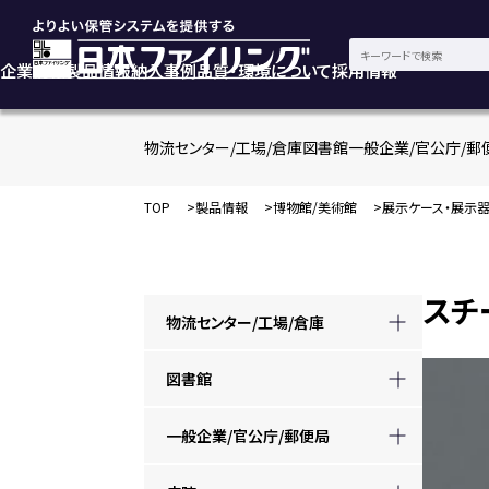
企業情報
製品情報
納入事例
品質・環境について
採用情報
物流センター/工場/倉庫
図書館
一般企業/官公庁/郵
TOP
製品情報
博物館/美術館
展示ケース・展示
スチ
物流センター/工場/倉庫
図書館
一般企業/官公庁/郵便局