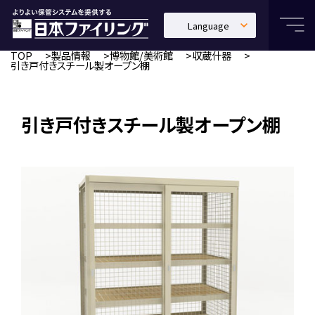
Language
日本語
TOP
製品情報
博物館/美術館
収蔵什器
引き戸付きスチール製オープン棚
English
中文繁體
引き戸付きスチール製オープン棚