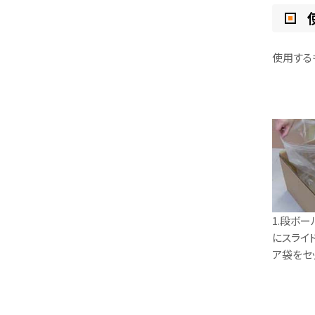
使用するもの
1.段ボ
にスライ
ア袋をセ