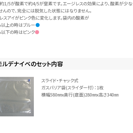
約1/5が酸素で約4/5が窒素です。エージレスの効果により、酸素が少
せんので、完全には脱気した状態にはなりません。
レスアイがピンク色に変化します。袋内の酸素が
5%以上の時はブルー
●
1%以下の時はピンク
●
モルデナイベのセット内容
スライド・チャック式
ガスバリア袋(スライダー付）：1枚
横幅580㎜x奥行(底面)280㎜x高さ340㎜