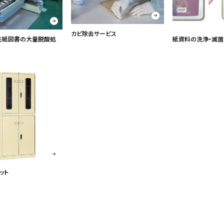
カビ除去サービス
酸性紙図書の大量脱酸処
紙資料の洗浄・滅菌
ット