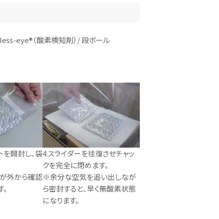
eless-eye®（酸素検知剤）/ 段ボール
トを開封し、袋
4.スライダーを往復させチャッ
クを完全に閉めます。
イが外から確認
※余分な空気を追い出しなが
す。
ら密封すると、早く無酸素状態
になります。