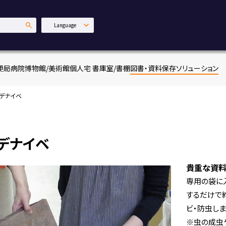
Language
日本語
English
便局
病院
博物館/美術館
個人宅 書庫室/書棚
図書・資料保存ソリューション
中文繁體
デナイベ
デナイベ
貴重な資料
専用の袋に
するだけで
ビ・防虫しま
※虫の成虫