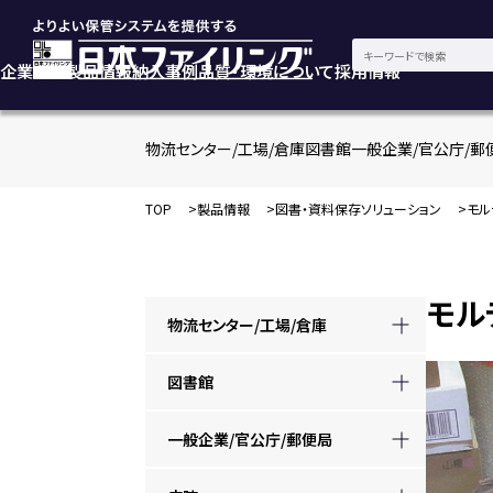
企業情報
製品情報
納入事例
品質・環境について
採用情報
物流センター/工場/倉庫
図書館
一般企業/官公庁/郵
TOP
製品情報
図書・資料保存ソリューション
モル
モル
物流センター/工場/倉庫
図書館
一般企業/官公庁/郵便局