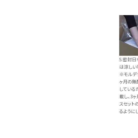
5.密封
は涼しい
※モルデ
ヶ月の無
している
載し、3
スセット
るように