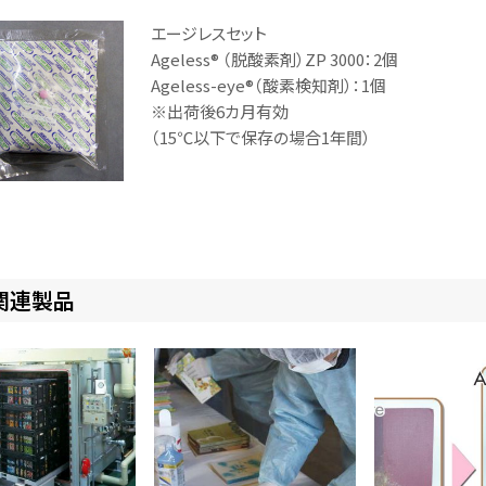
エージレスセット
Ageless® （脱酸素剤）ZP 3000：2個
Ageless-eye®（酸素検知剤）：1個
※出荷後6カ月有効
（15℃以下で保存の場合1年間）
関連製品