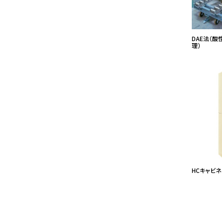
DAE法（
理）
HCキャビネ