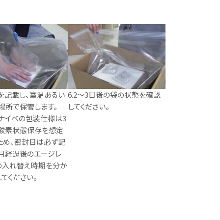
日を記載し、室温あるい
6.2〜3日後の袋の状態を確認
場所で保管します。
してください。
ナイベの包装仕様は3
酸素状態保存を想定
ため、密封日は必ず記
ヶ月経過後のエージレ
の入れ替え時期を分か
してください。