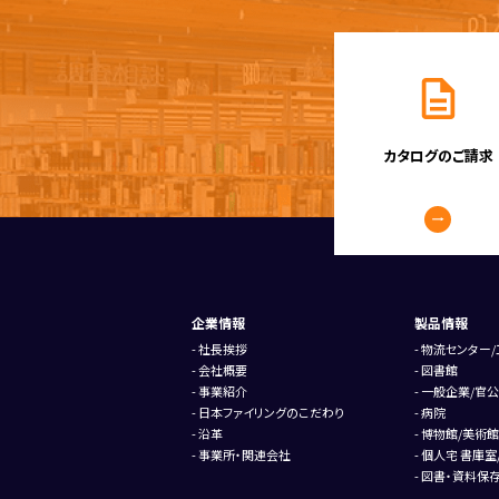
カタログのご請求
企業情報
製品情報
社長挨拶
物流センター/
会社概要
図書館
事業紹介
一般企業/官公
日本ファイリングのこだわり
病院
沿革
博物館/美術館
事業所・関連会社
個人宅 書庫室
図書・資料保存