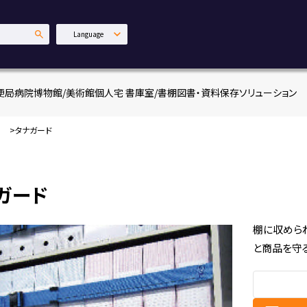
Language
日本語
English
便局
病院
博物館/美術館
個人宅 書庫室/書棚
図書・資料保存ソリューション
中文繁體
タナガード
ガード
棚に収めら
と商品を守