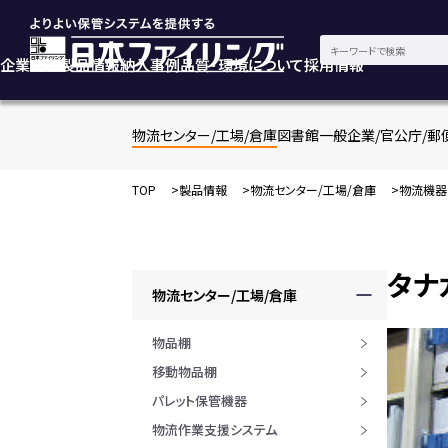
企業情報
製品情報
納入事例
品質・環境について
採用情報
物流センター/工場/倉庫
図書館
一般企業/官公庁/郵
TOP
製品情報
物流センター/工場/倉庫
物流機器
タナ
物流センター/工場/倉庫
物品棚
移動物品棚
パレット保管機器
物流作業支援システム